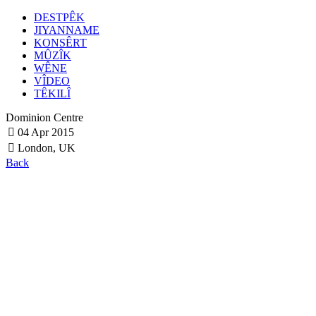
DESTPÊK
JIYANNAME
KONSÊRT
MÛZÎK
WÊNE
VÎDEO
TÊKILÎ
Dominion Centre
04 Apr 2015
London, UK
Back