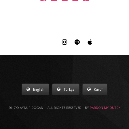
English
Türkçe
Kurdî
2017 © AYNUR DOGAN – ALL RIGHTS RESERVED – BY
PARDON MY DUTCH