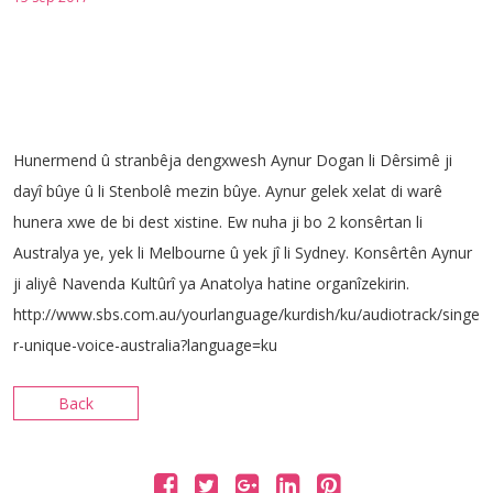
TÊKILÎ
Hunermend û stranbêja dengxwesh Aynur Dogan li Dêrsimê ji
dayî bûye û li Stenbolê mezin bûye.
Aynur gelek xelat di warê
hunera xwe de bi dest xistine.
Ew nuha ji bo 2 konsêrtan li
Australya ye, yek li Melbourne û yek jî li Sydney.
Konsêrtên Aynur
ji aliyê Navenda Kultûrî ya Anatolya hatine organîzekirin.
http://www.sbs.com.au/yourlanguage/kurdish/ku/audiotrack/singe
r-unique-voice-australia?language=ku
Back