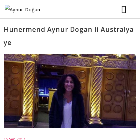
DESTPÊK
Hunermend Aynur Dogan li Australya
ye
JIYANNAME
KONSÊRT
MÛZÎK
WÊNE
VÎDEO
15 Sep 2017