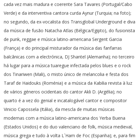
cada vez mais madura e coerente Sara Tavares (Portugal/Cabo
Verde) e da interventiva cantora curda Aynur (Turquia; na foto);
no segundo, da ex-vocalista dos Transglobal Underground e diva
da música de fusão Natacha Atlas (Bélgica/Egipto), do fusionista
de punk, reggae e música latino-americana Sergent Garcia
(França) e do principal misturador da música das fanfarras
balcânicas com a electrónica, DJ Shantel (Alemanha); no terceiro
há lugar para a música tuaregue infectada pelos blues e o rock
dos Tinariwen (Mali), o misto único de melancolia e festa dos
Taraf de Haidouks (Roménia) e a música da Kabilia revista à luz
de vários géneros ocidentais do cantor Akli D. (Argélia); no
quarto é a vez do genial e incatalogável cantor e compositor
Vinicio Capossela (Itália), da mescla de muitas músicas
modernas com a música latino-americana dos Yerba Buena
(Estados Unidos) e do duo valenciano de folk, música medieval,
música grega e tudo à volta L´Ham de Foc (Espanha); e, para fim