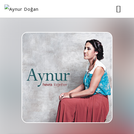
ANASAYFA
BİYOGRAFİ
KONSERLER
MÜZİK
RESİMLER
VİDEOLAR