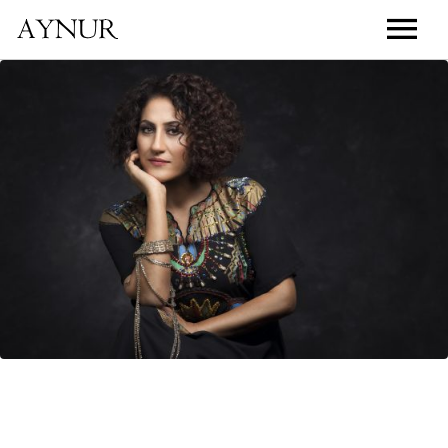
ANASAYFA
BİYOGRAFİ
KONSERLER
MÜZİK
RESİMLER
VİDEOLAR