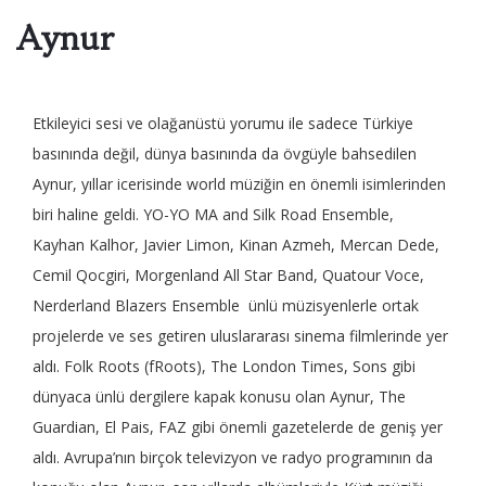
İLETİŞİM
Aynur
Etkileyici sesi ve olağanüstü yorumu ile sadece Türkiye
basınında değil, dünya basınında da övgüyle bahsedilen
Aynur, yıllar icerisinde world müziğin en önemli isimlerinden
biri haline geldi. YO-YO MA and Silk Road Ensemble,
Kayhan Kalhor, Javier Limon, Kinan Azmeh, Mercan Dede,
Cemil Qocgiri, Morgenland All Star Band, Quatour Voce,
Nerderland Blazers Ensemble ünlü müzisyenlerle ortak
projelerde ve ses getiren uluslararası sinema filmlerinde yer
aldı. Folk Roots (fRoots), The London Times, Sons gibi
dünyaca ünlü dergilere kapak konusu olan Aynur, The
Guardian, El Pais, FAZ gibi önemli gazetelerde de geniş yer
aldı. Avrupa’nın birçok televizyon ve radyo programının da