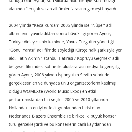
konuğu olan Aynur, son yıllarda albümleriyle Kürt müziği
alanında “en çok satan albümler “arasına girmeyi başardı.
2004 yılında “Keça Kurdan” 2005 yılında ise “Nûpel” adlı
albümlerini yayınladıktan sonra büyük ilgi gören Aynur,
Türkiye dinleyicisinin kalbinde, Yavuz Turgul’un yönettiği
“Gönül Yarası” adlı filmde söylediği Kürtçe halk şarkısıyla yer
aldı. Fatih Akın’ın “İstanbul Hatırası / Köprüyü Geçmek” adlı
belgesel filmindeki sahne ile uluslararası medyada geniş ilgi
gören Aynur, 2006 yılında İspanya’nın Sevilla şehrinde
gerçeklestirilen ve dünyaca ünlü organizatörlerin katılmış
olduğu WOMEX’te (World Music Expo) en etkili
performanslardan biri seçildi. 2005 ve 2010 yıllarında
Hollanda’nın en iyi nefesli gruplarından birisi olan
Nederlands Blazers Ensemble ile birlikte iki büyük konser
turu gerçekleştirdi ve bu konserlerin canlı kayıtlarından