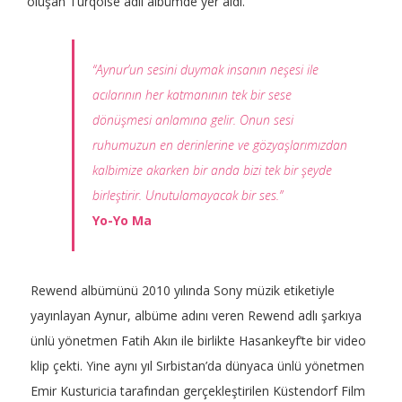
oluşan Turqoise adlı albümde yer aldı.
“Aynur’un sesini duymak insanın neşesi ile
acılarının her katmanının tek bir sese
dönüşmesi anlamına gelir. Onun sesi
ruhumuzun en derinlerine ve gözyaşlarımızdan
kalbimize akarken bir anda bizi tek bir şeyde
birleştirir. Unutulamayacak bir ses.”
Yo-Yo Ma
Rewend albümünü 2010 yılında Sony müzik etiketiyle
yayınlayan Aynur, albüme adını veren Rewend adlı şarkıya
ünlü yönetmen Fatih Akın ile birlikte Hasankeyf’te bir video
klip çekti. Yine aynı yıl Sırbistan’da dünyaca ünlü yönetmen
Emir Kusturicia tarafından gerçekleştirilen Küstendorf Film