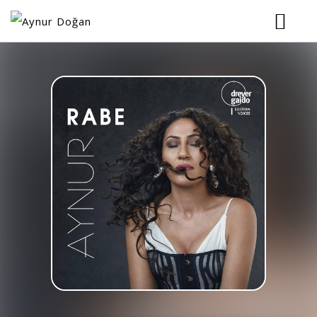
ANASAYFA
BİYOGRAFİ
KONSERLER
MÜZİK
RESİMLER
VİDEOLAR