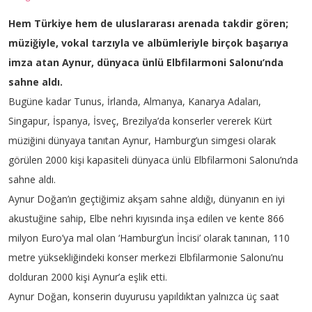
İLETİŞİM
Hem Türkiye hem de uluslararası arenada takdir gören;
müziğiyle, vokal tarzıyla ve albümleriyle birçok başarıya
imza atan Aynur, dünyaca ünlü Elbfilarmoni Salonu’nda
sahne aldı.
Bugüne kadar Tunus, İrlanda, Almanya, Kanarya Adaları,
Singapur, İspanya, İsveç, Brezilya’da konserler vererek Kürt
müziğini dünyaya tanıtan Aynur, Hamburg’un simgesi olarak
görülen 2000 kişi kapasiteli dünyaca ünlü Elbfilarmoni Salonu’nda
sahne aldı.
Aynur Doğan’ın geçtiğimiz akşam sahne aldığı, dünyanın en iyi
akustuğine sahip, Elbe nehri kıyısında inşa edilen ve kente 866
milyon Euro’ya mal olan ‘Hamburg’un İncisi’ olarak tanınan, 110
metre yüksekliğindeki konser merkezi Elbfilarmonie Salonu’nu
dolduran 2000 kişi Aynur’a eşlik etti.
Aynur Doğan, konserin duyurusu yapıldıktan yalnızca üç saat