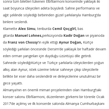
sonra tüm biletleri tükenen Elbfilarmoni konserinde yaklaşık iki
saat boyunca izleyicileri adeta büyüledi. Sahne performansı ve
ağıt şeklinde söylediği birbirinden güzel şarkılarıyla Hamburg’da
binlere seslendi.
Klarnette
Alex Simu
, tenburda
Cemil Qoçgîrî,
bas
gitarda
Manuel Lohnes,
perküsyonda
Kadir Doğan
ve piyanoda
da
Franz von Chossy’
in eşlik ettiği
Aynur Doğan,
Kürtçe
söylediği şarkıları öncesinde Dersim’de yaklaşık bir haftadır devam
eden orman yangınları için duyduğu üzüntüyü dile getirdi.
Sahnede söylediğiKürtçe ve Türkçe şarkılarla izleyicilerden yoğun
alkış alan Aynur, istek üzerine tekrar sahneye çıkıp izleyicilerle
birlikte bir eser daha seslendirdi ve dinleyicilerine unutulmaz bir
gece yaşattı.
Almanya’nın en önemli mimari projelerinden olan Hamburg’taki
konser salonu Elbfilarmoni, düzenlenen görkemi bir törenle Ocak
2017’de açılmış ve ilk konserde salonda Almanya Cumhurbaşkanı