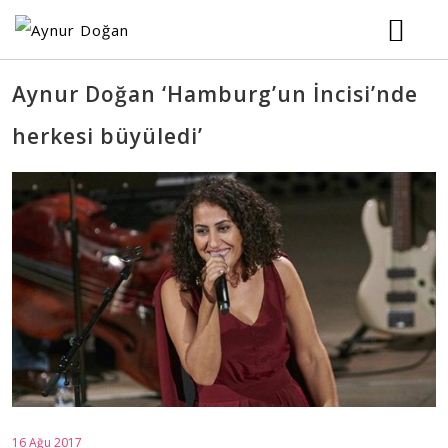
ANASAYFA
Aynur Doğan ‘Hamburg’un İncisi’nde
herkesi büyüledi’
BİYOGRAFİ
KONSERLER
MÜZİK
RESİMLER
VİDEOLAR
16 Ağu 2017