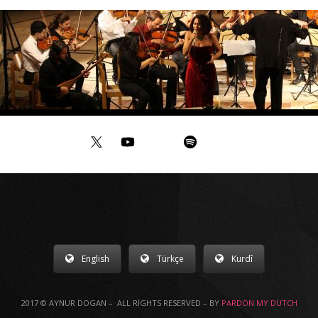
English
Türkçe
Kurdî
2017 © AYNUR DOGAN – ALL RIGHTS RESERVED – BY
PARDON MY DUTCH